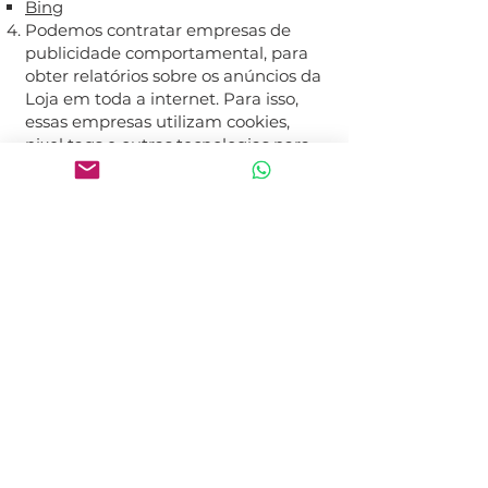
Bing
Podemos contratar empresas de
publicidade comportamental, para
obter relatórios sobre os anúncios da
Loja em toda a internet. Para isso,
essas empresas utilizam cookies,
pixel tags e outras tecnologias para
coletar informações sobre a sua
utilização, ou sobre a utilização de
outros usuários, da nossa Loja e de
site de terceiros. Nós não somos
responsáveis por pixel tags, cookies
e outras tecnologias similares
utilizadas por terceiros. Você pode
configurar suas preferências no
menu do seu browser. Esteja ciente
de que se você mudar de
computador ou navegador, ou usar
vários computadores ou
navegadores, você precisará repetir
este processo para cada
computador e cada navegador.