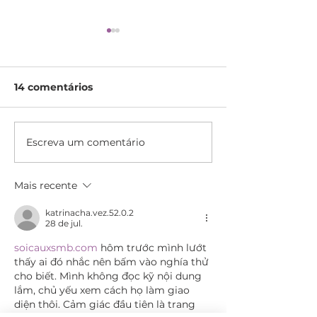
14 comentários
Escreva um comentário
Filhote em casa:
Pensando em 
Como Adaptar Seu
um Pet?
Novo Amigo com
Mais recente
Sucesso
katrinacha.vez.52.0.2
28 de jul.
soicauxsmb.com
 hôm trước mình lướt 
thấy ai đó nhắc nên bấm vào nghía thử 
cho biết. Mình không đọc kỹ nội dung 
lắm, chủ yếu xem cách họ làm giao 
diện thôi. Cảm giác đầu tiên là trang 