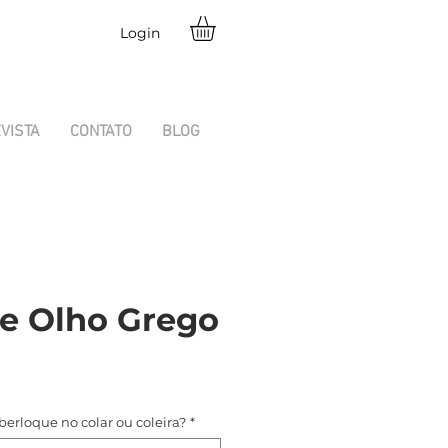
Login
VISTA
CONTATO
BLOG
e Olho Grego
reço
erloque no colar ou coleira?
*