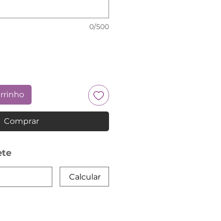
0/500
arrinho
Comprar
ete
Calcular