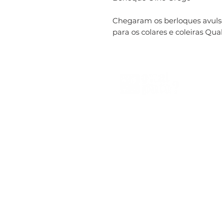
Chegaram os berloques avuls
para os colares e coleiras Qua
Qual Pata®
CNPJ 44.086.199/0001-98