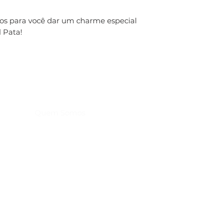
os para você dar um charme especial
l Pata!
Home
Produtos
Quem Somos
Troca, Devolução e Reembolso
Política de Entrega
Política de Privacidade
Contato