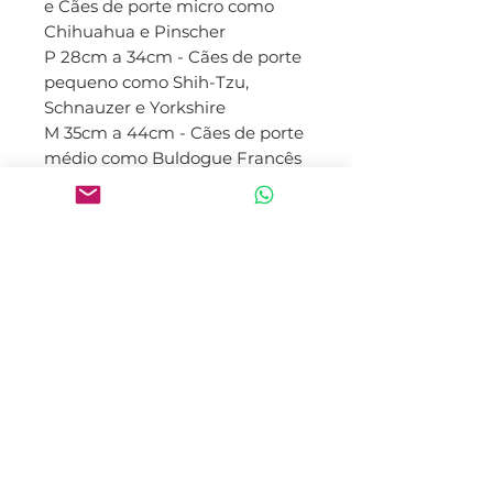
e Cães de porte micro como
Chihuahua e Pinscher
P 28cm a 34cm - Cães de porte
pequeno como Shih-Tzu,
Schnauzer e Yorkshire
M 35cm a 44cm - Cães de porte
médio como Buldogue Francês
e Beagle
G 44cm a 54cm - Cães de porte
grande como Golden e
Labrador
GG 55cm ou maior - Cães de
porte gigante como Dog
Alemão
Características do produto:
paracord 550 (corda utilizada
em paraquedas) antialérgica
nó ajustável