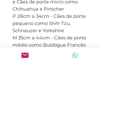
e Cães de porte micro como
Chihuahua e Pinscher
P 28cm a 34cm - Cães de porte
pequeno como Shih-Tzu,
Schnauzer e Yorkshire
M 35cm a 44cm - Cães de porte
médio como Buldogue Francês
e Beagle
G 44cm a 54cm - Cães de porte
grande como Golden e
Labrador
GG 55cm ou maior - Cães de
porte gigante como Dog
Alemão
Características do produto:
paracord 550 (corda utilizada
em paraquedas) antialérgica
nó ajustável