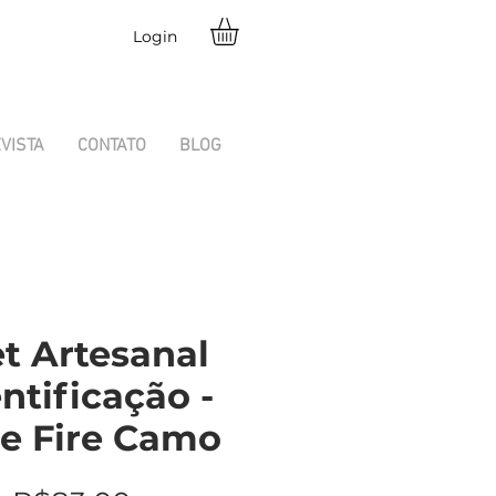
Login
VISTA
CONTATO
BLOG
et Artesanal
ntificação -
 e Fire Camo