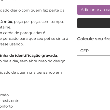
Adicionar ao c
idado diário com quem faz parte da
o à mão
, peça por peça, com tempo,
talhe.
m corda de paraquedas é
Calcule seu fr
l e pensado para que seu pet se sinta à
esse usando.
inha de identificação gravada
,
 dia a dia, sem abrir mão do design.
uidado de quem cria pensando em
à mão
 resistente
onforto