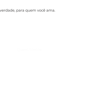
 verdade, para quem você ama.
Home
Produtos
Quem Somos
Troca, Devolução e Reembolso
Política de Entrega
Política de Privacidade
Contato