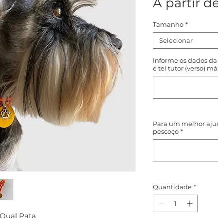
A partir d
Tamanho
*
Selecionar
Informe os dados d
e tel tutor (verso) m
Para um melhor aju
pescoço
*
Quantidade
*
 Qual Pata