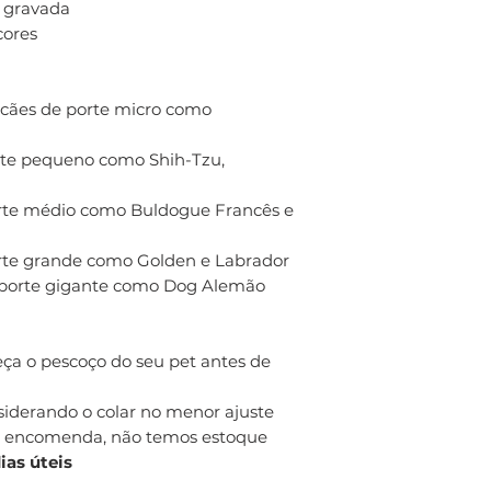
o gravada
cores
cães de porte micro como
rte pequeno como Shih-Tzu,
rte médio como Buldogue Francês e
rte grande como Golden e Labrador
 porte gigante como Dog Alemão
ça o pescoço do seu pet antes de
iderando o colar no menor ajuste
ob encomenda, não temos estoque
dias úteis