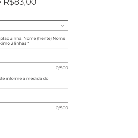
Preço
e
R$83,00
promocional
a plaquinha. Nome (frente) Nome
áximo 3 linhas
*
0/500
ste informe a medida do
0/500