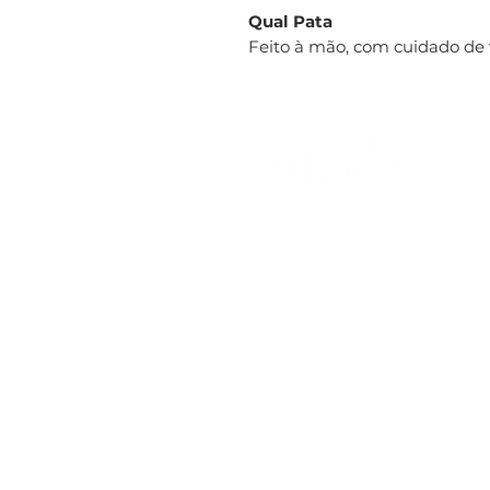
Qual Pata
Feito à mão, com cuidado de
Qual Pata®
CNPJ 44.086.199/0001-98