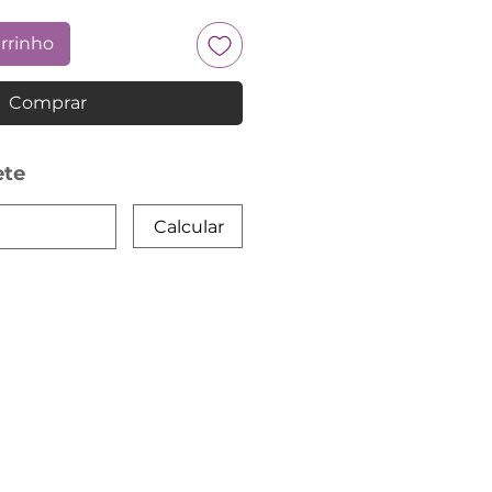
arrinho
Comprar
ete
Calcular