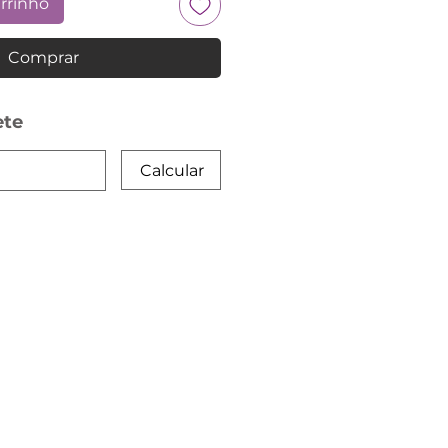
arrinho
Comprar
ete
Calcular