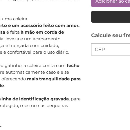
Adicionar ao c
 uma coleira.
rto e um acessório feito com amor.
ata
é feita
à mão em corda de
Calcule seu fr
cia, leveza e um acabamento
ça é trançada com cuidado,
 e confortável para o uso diário.
u gatinho, a coleira conta com
fecho
bre automaticamente caso ele se
 oferecendo
mais tranquilidade para
le
.
uinha de identificação gravada
, para
protegido, mesmo nas pequenas
ca