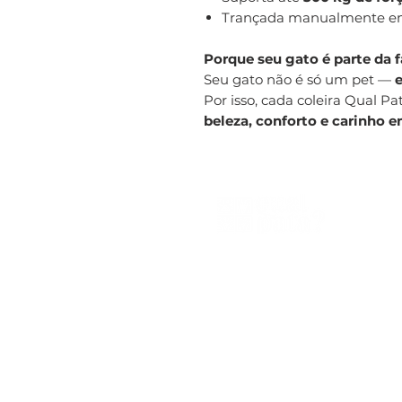
Trançada manualmente em
Porque seu gato é parte da f
Seu gato não é só um pet —
e
Por isso, cada coleira Qual Pa
beleza, conforto e carinho 
Qual Pata®
CNPJ 44.086.199/0001-98