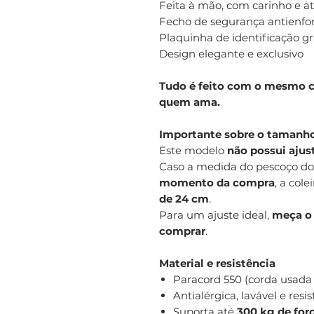
Feita à mão, com carinho e a
Fecho de segurança antienf
Plaquinha de identificação g
Design elegante e exclusivo
Tudo é feito com o mesmo 
quem ama.
Importante sobre o tamanh
Este modelo
não possui ajus
Caso a medida do pescoço do
momento da compra
, a col
de 24 cm
.
Para um ajuste ideal,
meça o 
comprar
.
Material e resistência
Paracord 550 (corda usad
Antialérgica, lavável e resi
Suporta até
300 kg de for