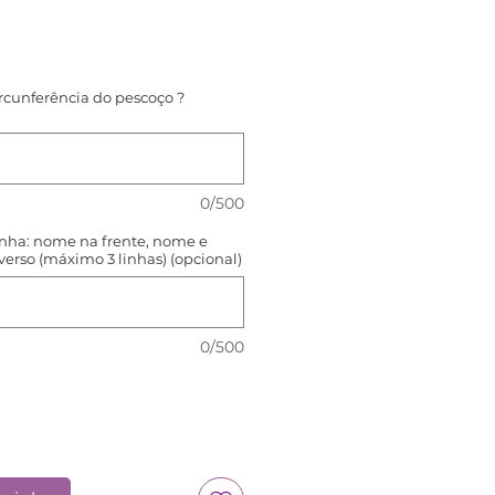
reço
rcunferência do pescoço ?
0/500
nha: nome na frente, nome e
 verso (máximo 3 linhas) (opcional)
0/500