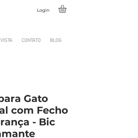
Login
VISTA
CONTATO
BLOG
 para Gato
al com Fecho
rança - Bic
amante