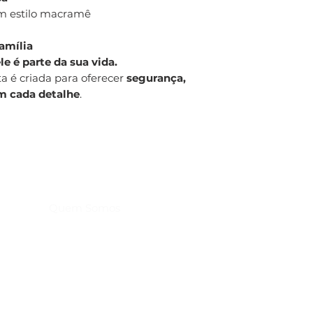
 estilo macramê
amília
le é parte da sua vida.
ta é criada para oferecer
segurança,
em cada detalhe
.
Home
Produtos
Quem Somos
Troca, Devolução e Reembolso
Política de Entrega
Política de Privacidade
Contato