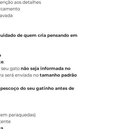
tenção aos detalhes
orcamento
ravada
cuidado de quem cria pensando em
o
te
.
 seu gato
não seja informada no
eira será enviada no
tamanho padrão
pescoço do seu gatinho antes de
a em paraquedas)
stente
ça