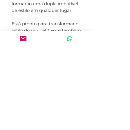
formarão uma dupla imbatível
de estilo em qualquer lugar!
Está pronto para transformar o
estilo do seu pet? Você também
pode personalizar esse modelo
com outras cores, basta
entrar em contato pelo
WhatsApp.
Tamanhos Disponíveis:
M, G e GG
Características:
Fecho ajustável que permite
o ajuste de até 4cm maior ou
menor.
Corda (Paracord 550), mais
de 300kg de resistência para