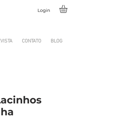
Login
VISTA
CONTATO
BLOG
Lacinhos
nha
reço