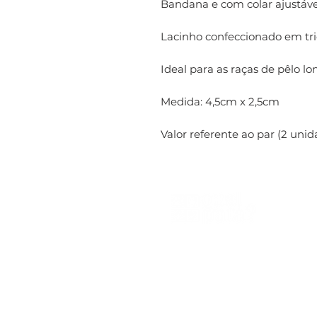
Bandana e com colar ajustável
Lacinho confeccionado em tri
Ideal para as raças de pêlo lo
Medida: 4,5cm x 2,5cm
Valor referente ao par (2 unid
Qual Pata®
CNPJ 44.086.199/0001-98