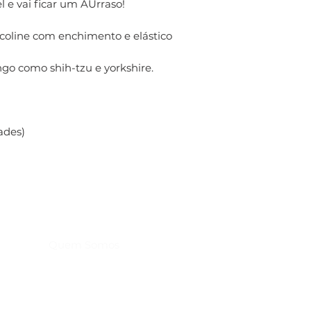
 e vai ficar um AUrraso!
coline com enchimento e elástico
ngo como shih-tzu e yorkshire.
ades)
Home
Produtos
Quem Somos
Troca, Devolução e Reembolso
Política de Entrega
Política de Privacidade