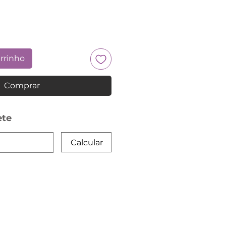
arrinho
Comprar
ete
Calcular