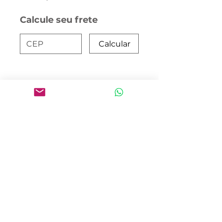
Calcule seu frete
Calcular
Home
Produtos
Quem Somos
Troca, Devolução e Reembolso
Política de Entrega
Política de Privacidade